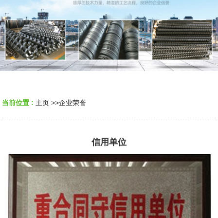
当前位置 :
主页
>>
企业荣誉
信用单位