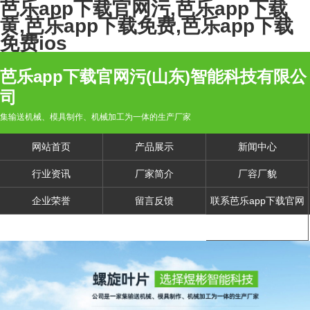
芭乐app下载官网污,芭乐app下载
黄,芭乐app下载免费,芭乐app下载
免费ios
芭乐app下载官网污(山东)智能科技有限公
司
集输送机械、模具制作、机械加工为一体的生产厂家
网站首页
产品展示
新闻中心
行业资讯
厂家简介
厂容厂貌
企业荣誉
留言反馈
联系芭乐app下载官网
污